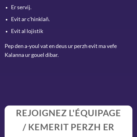
Er servij.
Evit ar c’hinklañ.
Evit al lojistik
Pep den a-youl vat en deus ur perzh evit ma vefe
Kalanna ur gouel dibar.
REJOIGNEZ L'ÉQUIPAGE
/ KEMERIT PERZH ER