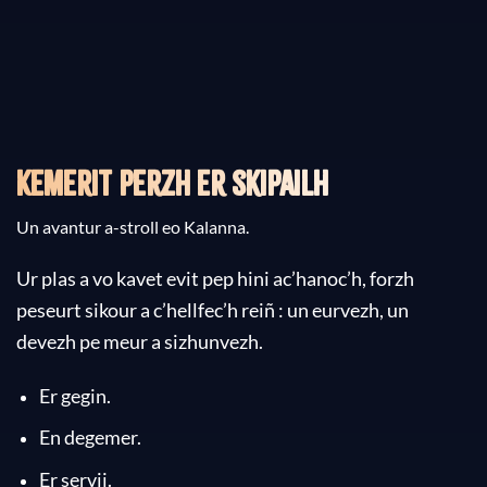
Kemerit perzh er skipailh
Un avantur a-stroll eo Kalanna.
Ur plas a vo kavet evit pep hini ac’hanoc’h, forzh
peseurt sikour a c’hellfec’h reiñ : un eurvezh, un
devezh pe meur a sizhunvezh.
Er gegin.
En degemer.
Er servij.