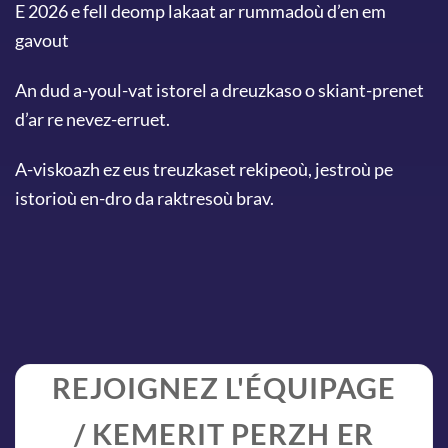
E 2026 e fell deomp lakaat ar rummadoù d’en em
gavout
An dud a-youl-vat istorel a dreuzkaso o skiant-prenet
d’ar re nevez-erruet.
A-viskoazh ez eus treuzkaset rekipeoù, jestroù pe
istorioù en-dro da raktresoù brav.
REJOIGNEZ L'ÉQUIPAGE
/ KEMERIT PERZH ER