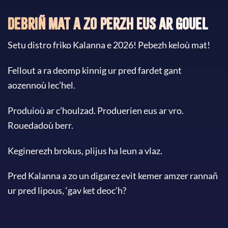
Debriñ mat a zo perzh eus ar gouel
Setu distro friko Kalanna e 2026! Pebezh keloù mat!
Fellout a ra deomp kinnig ur pred fardet gant
aozennoù lec’hel.
Produioù ar c’houlzad. Produerien eus ar vro.
Rouedadoù berr.
Keginerezh brokus, plijus ha leun a vlaz.
Pred Kalanna a zo un digarez evit kemer amzer rannañ
ur pred lipous, ‘gav ket deoc’h?