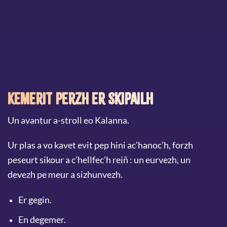
Kemerit perzh er skipailh
Un avantur a-stroll eo Kalanna.
Ur plas a vo kavet evit pep hini ac’hanoc’h, forzh
peseurt sikour a c’hellfec’h reiñ : un eurvezh, un
devezh pe meur a sizhunvezh.
Er gegin.
En degemer.