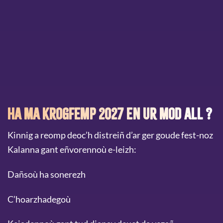
Ha ma krogfemp 2027 en ur mod all ?
Kinnig a reomp deoc’h distreiñ d’ar ger goude fest-noz
Kalanna gant eñvorennoù e-leizh:
Dañsoù ha sonerezh
C’hoarzhadegoù