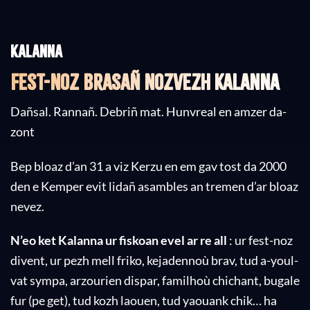
Kalanna
Fest-noz brasañ nozvezh Kalanna
Dañsal. Rannañ. Debriñ mat. Hunvreal en amzer da-
zont
Bep bloaz d’an 31 a viz Kerzu en em gav tost da 2000
den e Kemper evit lidañ asambles an tremen d’ar bloaz
nevez.
N’eo ket Kalanna ur fiskoan evel ar re all
: ur fest-noz
divent, ur pezh mell friko, kejadennoù brav, tud a-youl-
vat sympa, arzourien dispar, familhoù chichant, bugale
fur (pe get), tud kozh laouen, tud yaouank chik… ha