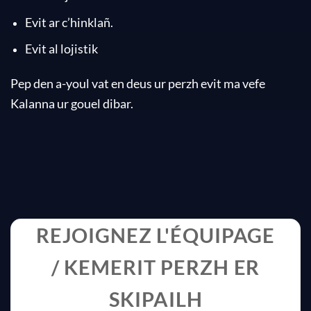
Evit ar c’hinklañ.
Evit al lojistik
Pep den a-youl vat en deus ur perzh evit ma vefe
Kalanna ur gouel dibar.
REJOIGNEZ L'ÉQUIPAGE
/ KEMERIT PERZH ER
SKIPAILH