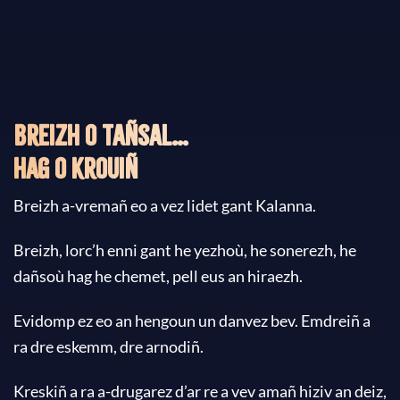
Breizh o tañsal…
hag o krouiñ
Breizh a-vremañ eo a vez lidet gant Kalanna.
Breizh, lorc’h enni gant he yezhoù, he sonerezh, he
dañsoù hag he chemet, pell eus an hiraezh.
Evidomp ez eo an hengoun un danvez bev. Emdreiñ a
ra dre eskemm, dre arnodiñ.
Kreskiñ a ra a-drugarez d’ar re a vev amañ hiziv an deiz,