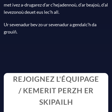
met ivez a-drugarez d’ar c’hejadennoù, d’ar beajoù, d’al
levezonoù deuet eus lec’h all.
Ur sevenadur bev zo ur sevenadur a gendalc’h da
grouiñ.
REJOIGNEZ L'ÉQUIPAGE
/ KEMERIT PERZH ER
SKIPAILH