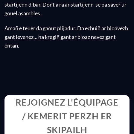
startijenn dibar. Dont a ra ar startijenn-se pa saver ur
gouel asambles.
Amañ e teuer da gaout plijadur. Da echuiñ ar bloavezh
gant levenez… ha kregiñ gant ar bloaz nevez gant
entan.
REJOIGNEZ L'ÉQUIPAGE
/ KEMERIT PERZH ER
SKIPAILH