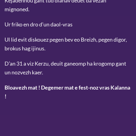
Kejadennoù gant tud dianav deuet da vezañ
mignoned.
Ur friko en dro d’un daol-vras
Ul lid evit diskouez pegen bev eo Breizh, pegen digor,
brokus hag ijinus.
D’an 31 a viz Kerzu, deuit ganeomp ha krogomp gant
un nozvezh kaer.
Bloavezh mat ! Degemer mat e fest-noz vras Kalanna
!