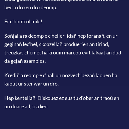
bed a dro en dro deomp.
Er c’hontrol mik !
Soñjal a ra deomp e c’heller lidañ hep foranañ, en ur
geginañ lec’hel, skoazellañ produerien an tiriad,
treuzkas chemet ha krouiñ mareoù evit lakaat an dud
da gejañ asambles.
Krediñ a reomp e c’hall un nozvezh bezañ laouen ha
kaout ur ster war un dro.
Hep kenteliañ. Diskouez ez eus tu d’ober an traoù en
un doare all, tra ken.