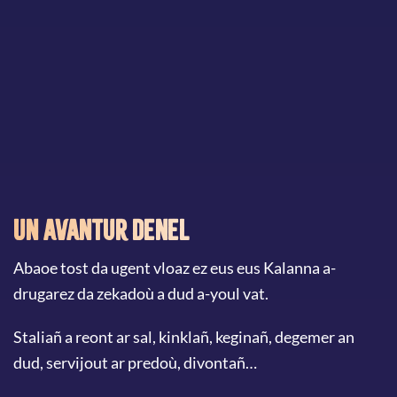
Un avantur denel
Abaoe tost da ugent vloaz ez eus eus Kalanna a-
drugarez da zekadoù a dud a-youl vat.
Staliañ a reont ar sal, kinklañ, keginañ, degemer an
dud, servijout ar predoù, divontañ…