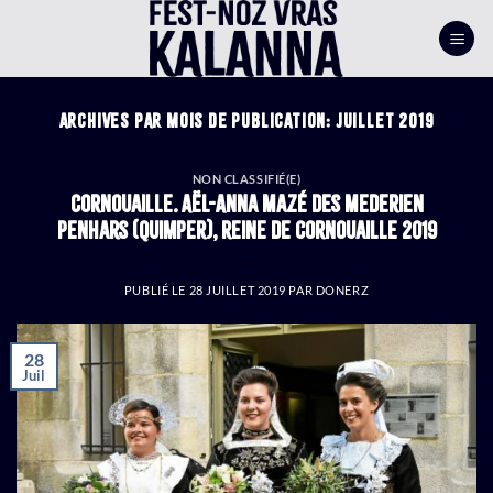
Passer
au
contenu
ARCHIVES PAR MOIS DE PUBLICATION:
JUILLET 2019
NON CLASSIFIÉ(E)
Cornouaille. Aël-Anna Mazé des Mederien
Penhars (Quimper), reine de Cornouaille 2019
PUBLIÉ LE
28 JUILLET 2019
PAR
DONERZ
28
Juil