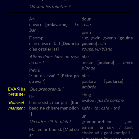
Où sont les toilettes ?
An
dour
davarn
[n-davarne]
:
Le
:
eau
bar
gwin
Deomp
ruz, gwin gwenn
[gouine
d’an davarn ‘ta !
[Déom ta
gouène]
:
vin
d’an ostaléri ta]
rouge, vin blanc
Allons donc faire un tour
bier
au bar !
melen
[mélène]
:
bière
blonde
Petra
‘z po da evañ ?
[Pétra po
bier
da éva ?]
goularz
[goularse]
:
ambrée
EVAÑ ha
Que prendras-tu ?
DEBRIÑ :
chug
Ur
avaloù :
jus de pomme
Boire et
banne sistr, mar plij !
[Eur
manger :
banc-né chistre mar plich
kafe – te : café – thé
!]
ur
Un cidre, s’il-te-plaît !
grampouezhenn gant
amann ha sukr / gant
Mat eo ar boued.
[Mad éo
chokolad / gant kaotigell :
ar
une crêpe beurre sucre /