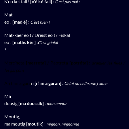
‘eo ket fall !
[n’é ké fall]
:
N
C’est pas mal !
Mat
eo !
[mad é]
:
C’est bien !
Mat-kaer eo ! / Dreist eo ! / Fiskal
eo !
[maths kèr] :
C’est génial
!
Merc’heta
[merreta]
/ Paotreta
[potréta]
:
draguer les filles /
les garçons
An hini a gara
n
[n’ini a garan]
:
Celui ou celle que j’aime
Ma
dousig
[ma doussik]
:
mon amour
Moutig,
ma moutig
[moutik]
:
mignon, mignonne