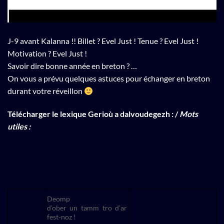
J-9 avant Kalanna !! Billet ? Evel Just ! Tenue ? Evel Just !
Motivation ? Evel Just !
Savoir dire bonne année en breton ? …
On vous a prévu quelques astuces pour échanger en breton
durant votre réveillon
Télécharger le lexique Gerioù a dalvoudegezh : /
Mots
utiles :
Deomp
d’ober un tamm tro d’ar
fest-noz !