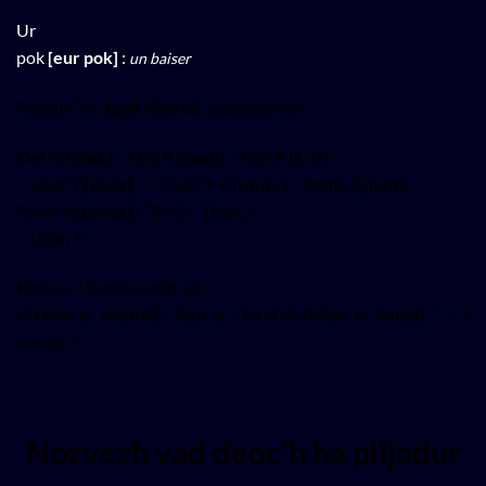
Ur
pok
[eur pok]
:
un baiser
Pok din ‘ta !
[pok dine ta]
Embrasse-moi !
Dek 10
[dék]
– Nav 9
[naou]
– Eizh 8
[è-iz]
– Seizh 7
[sé-iz]
– C’hwec’h 6
[rouer]
– Pemp 5
[pèm]
–
Pevar 4
[pévar]
– Tri 3 –
Daou 2
– Unan 1
Kenavo ! Ken ar wech-all
!
[kène ar véchal]
/ Ken ar c’hentañ
[kène ar henta]
!
:
A
bientôt !
Nozvezh vad deoc’h ha plijadur