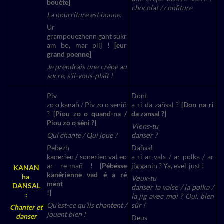
bouéte]
chocolat / confiture
La nourriture est bonne.
Ur
grampouezhenn gant sukr
am bo, mar plij !
[eur
grand poenne]
Je prendrais une crêpe au
sucre, s’il-vous-plaît !
Piv
Dont
zo o kanañ / Piv zo o seniñ
a ri da zañsal ?
[Don na ri
?
[Piou zo o quand-na /
da zansal ?]
Piou zo o séni ?]
Viens-tu
Qui chante / Qui joue ?
danser ?
Pebezh
Dañsal
kanerien / sonerien vat eo
a ri ar vals / ar polka / ar
ar re-mañ !
[Pébésse
jig ganin ? Ya, evel-just !
KANAÑ
kanérienne vad é a ré
ha
Veux-tu
ment
DAÑSAL
danser la valse / la polka /
!]
:
la jig avec moi ?
Oui, bien
Qu’est-ce qu’ils chantent /
sûr
!
Chanter et
jouent bien !
danser
Deus