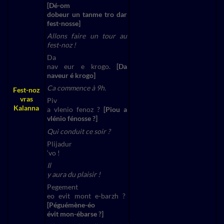
[Dé-om
dobeur un tanme tro dar
fest-nosse]
Allons faire un tour au
fest-noz !
Da
nav eur e krogo.
[Da
naveur é krogo]
Ca commence à 9h.
Fest-noz
vras
Piv
Kalanna
a vlenio fenoz ?
[Piou a
vlénio fénosse ?]
Qui conduit ce soir ?
Plijadur
‘vo !
Il
y aura du plaisir !
Pegement
eo evit mont e-barzh ?
[Péguémène-éo
évit mon-ébarse ?]