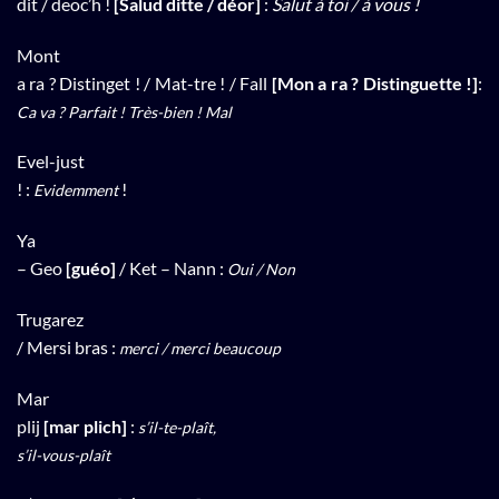
dit / deoc’h !
[Salud ditte / déor]
:
Salut à toi / à vous !
Mont
a ra ? Distinget ! / Mat-tre ! / Fall
[Mon a ra ? Distinguette !]
:
Ca va ? Parfait ! Très-bien ! Mal
Evel-just
! :
!
Evidemment
Ya
– Geo
[guéo]
/ Ket – Nann :
Oui / Non
Trugarez
/ Mersi bras :
merci / merci beaucoup
Mar
plij
[mar plich]
:
s’il-te-plaît,
s’il-vous-plaît