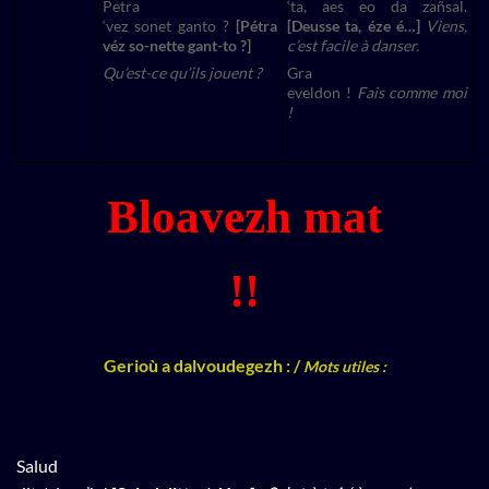
Petra
‘ta, aes eo da zañsal.
‘vez sonet ganto ?
[Pétra
[Deusse ta, éze é…]
Viens,
véz so-nette gant-to ?]
c’est facile à danser.
Qu’est-ce qu’ils jouent ?
Gra
eveldon !
Fais comme moi
!
Bloavezh mat
!!
Gerioù a dalvoudegezh : /
Mots utiles :
Salud